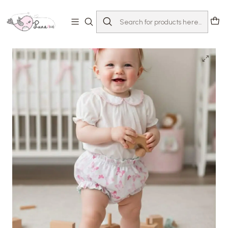
Home
Loja
Bebé 0-24 meses
Tapa-fraldas e calções
Tapa-fraldas Borboleta