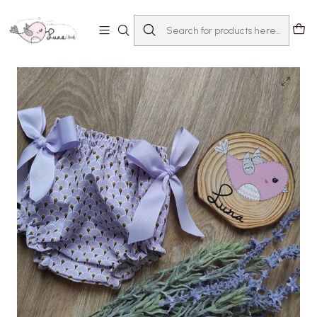
Home
Loja
Bebé 0-24 meses
Tapa-fraldas e calções
Tapa-fraldas Alfazema