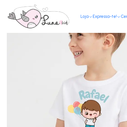
H
Loja
Expressa-te!
Ce