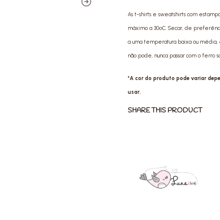
As t-shirts e sweatshirts com estamp
máximo a 30ºC. Secar, de preferência 
a uma temperatura baixa ou média, e
não pode, nunca passar com o ferro 
*A cor do produto pode variar de
usar.
SHARE THIS PRODUCT