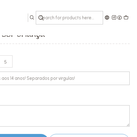
nça
ser criança
5