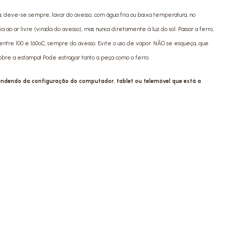
a, deve-se sempre, lavar do avesso, com água fria ou baixa temperatura, no
ao ar livre (virada do avesso), mas nunca diretamente à luz do sol. Passar a ferro,
ntre 100 e 160ºC, sempre do avesso. Evite o uso de vapor. NÃO se esqueça, que
sobre a estampa! Pode estragar tanto a peça como o ferro.
pendendo da configuração do computador, tablet ou telemóvel que está a