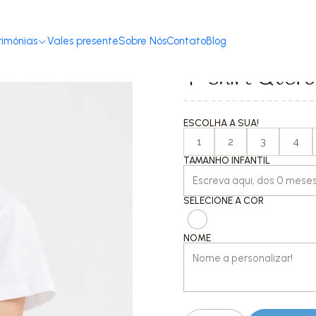
ome
T-shirts com Mensagem
Dia da Criança
T-shirt Quero ser cria
rimónias
Vales presente
Sobre Nós
Contato
Blog
|
T-shirt Quero 
ESCOLHA A SUA!
1
2
3
4
TAMANHO INFANTIL
SELECIONE A COR
NOME