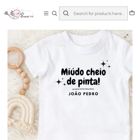
Home
T-shirts com Mensagem
Dia-a-dia
T-shirt Miúdo cheio de pinta