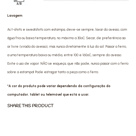
Lavagem
As t-shirts e sweatshirts com estampa, deve-se sempre, lavar do avesso, com
água fria ou baixa temperatura, no máximo a 30ºC. Secar, de preferência ao
ar livre (virada do avesso), mas nunca diretamente à luz do sol. Passar a ferro,
a uma temperatura baixa ou média, entre 100 e 160ºC, sempre do avesso.
Evite o uso de vapor. NÃO se esqueça, que não pode, nunca passar com o ferro
sobre a estampa! Pode estragar tanto a peça como o ferro.
*A cor do produto pode variar dependendo da configuração do
computador, tablet ou telemóvel que está a usar.
SHARE THIS PRODUCT