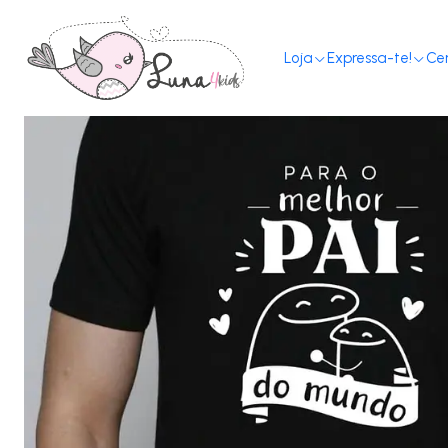
Loja
Expressa-te!
Ce