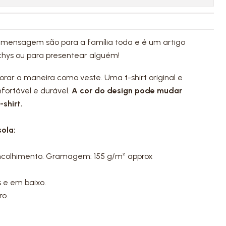
 mensagem são para a família toda e é um artigo
chys ou para presentear alguém!
dorar a maneira como veste. Uma t-shirt original e
fortável e durável.
A cor do design pode mudar
shirt.
ola:
ncolhimento. Gramagem: 155 g/m² approx
 e em baixo.
ro.