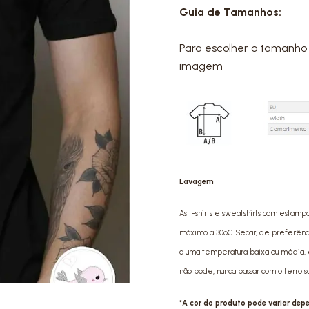
Guia de Tamanhos:
Para escolher o tamanho 
imagem
Lavagem
As t-shirts e sweatshirts com estamp
máximo a 30ºC. Secar, de preferência 
a uma temperatura baixa ou média, e
não pode, nunca passar com o ferro 
*A cor do produto pode variar de