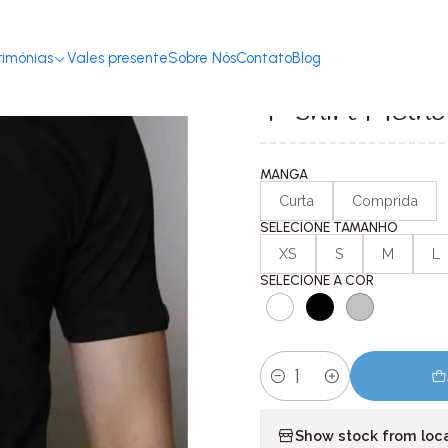
Home
T-shirts com Mensagem
Dia Do Pai
T-shirt Melhor Pai
rimónias
Vales presente
Sobre Nós
Contato
Blog
|
T-shirt Melho
MANGA
Curta
Comprida
SELECIONE TAMANHO
XS
S
M
L
SELECIONE A COR
Quantity
Show stock from loc