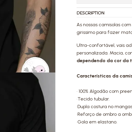
DESCRIPTION
As nossas camisolas com
girissimo para fazer mat
Ultra-confortável, vais a
personalizada. Macia, con
dependendo da cor da t-
Características da camis
• 100% Algodão com pree
•Tecido tubular.
•Dupla costura no mangas
•Reforço de ombro a omb
•Gola em elastano.