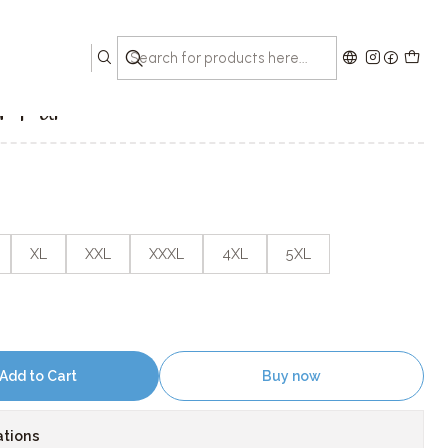
r Pai
XL
XXL
XXXL
4XL
5XL
Add to Cart
Buy now
ations