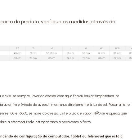
certo do produto, verifique as medidas através da
a, deve-se sempre, lavar do avesso, com água fria ou baixa temperatura, no
ao ar livre (virada do avesso), mas nunca diretamente à luz do sol. Passar a ferro,
ntre 100 e 160ºC, sempre do avesso. Evite o uso de vapor. NÃO se esqueça, que
sobre a estampa! Pode estragar tanto a peça como o ferro.
pendendo da configuração do computador, tablet ou telemóvel que está a