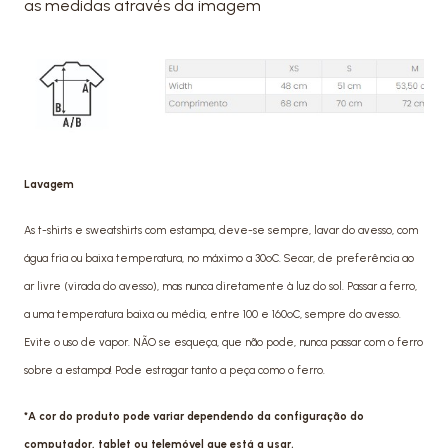
as medidas através da imagem
Lavagem
As t-shirts e sweatshirts com estampa, deve-se sempre, lavar do avesso, com
água fria ou baixa temperatura, no máximo a 30ºC. Secar, de preferência ao
ar livre (virada do avesso), mas nunca diretamente à luz do sol. Passar a ferro,
a uma temperatura baixa ou média, entre 100 e 160ºC, sempre do avesso.
Evite o uso de vapor. NÃO se esqueça, que não pode, nunca passar com o ferro
sobre a estampa! Pode estragar tanto a peça como o ferro.
*A cor do produto pode variar dependendo da configuração do
computador, tablet ou telemóvel que está a usar.