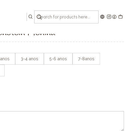
ina
enstein Menina
 anos
3-4 anos
5-6 anos
7-8anos