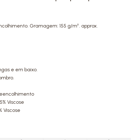
ncolhimento. Gramagem: 155 g/m². approx.
ngas e em baixo.
ombro.
reencolhimento
5% Viscose
% Viscose