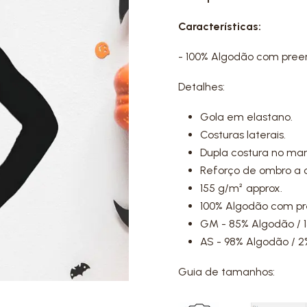
Características:
- 100% Algodão com pree
Detalhes:
Gola em elastano.
Costuras laterais.
Dupla costura no ma
Reforço de ombro a 
155 g/m² approx.
100% Algodão com p
GM - 85% Algodão / 1
AS - 98% Algodão / 2
Guia de tamanhos: