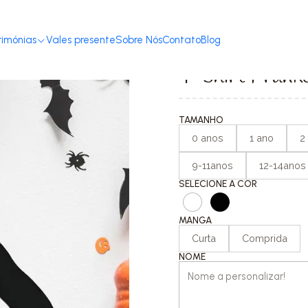
ome
T-shirts com Mensagem
Halloween
T-shirt Frankenstein Men
rimónias
Vales presente
Sobre Nós
Contato
Blog
|
T-shirt Frank
TAMANHO
0 anos
1 ano
2
9-11anos
12-14anos
SELECIONE A COR
MANGA
Curta
Comprida
NOME