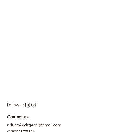
Follow us
Contact us
luna4kidsgeral@gmail.com
351925773326