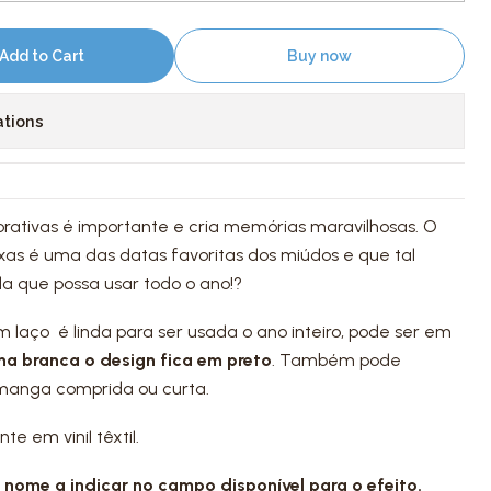
Add to Cart
Buy now
ations
ativas é importante e cria memórias maravilhosas. O
xas é uma das datas favoritas dos miúdos e que tal
 que possa usar todo o ano!?
m laço é linda para ser usada o ano inteiro, pode ser em
na branca o design fica em preto
. Também pode
 manga comprida ou curta.
 em vinil têxtil.
 nome a indicar no campo disponível para o efeito.