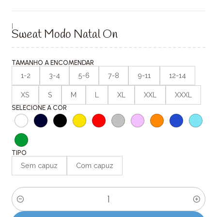
|
Sweat Modo Natal On
TAMANHO A ENCOMENDAR
1-2
3-4
5-6
7-8
9-11
12-14
XS
S
M
L
XL
XXL
XXXL
SELECIONE A COR
TIPO
Sem capuz
Com capuz
Quantity