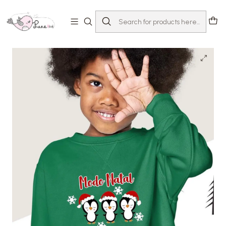
Home
T-shirts com Mensagem
Natal
Sweat Modo Natal On