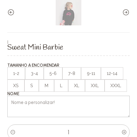
|
Sweat Mini Barbie
TAMANHO A ENCOMENDAR
1-2
3-4
5-6
7-8
9-11
12-14
XS
S
M
L
XL
XXL
XXXL
NOME
Quantity