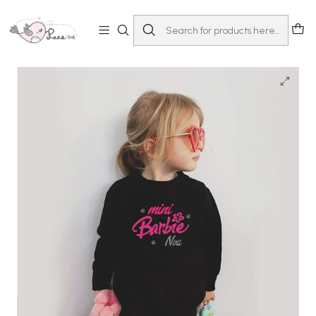
Home
T-shirts com Mensagem
Dia-a-dia
Sweat Mini Barbie