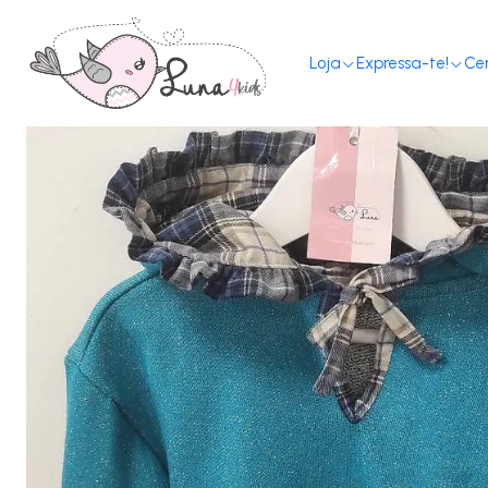
Home
Loj
Loja
Expressa-te!
Ce