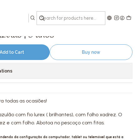
ão | 3 anos
ulão | 3 anos
Add to Cart
Buy now
ations
a todas as ocasiões!
lão com fio lurex ( brilhantes), com folho xadrez. O
z e com folho. Abotoa no pescoço com fitas.
pendendo da configuração do computador, tablet ou telemóvel que está a