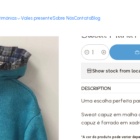
a
Criança 2-12 anos
Camisolas, sweaters e túnicas
Sweat Maria Azul
rimónias
Vales presente
Sobre Nós
Contato
Blog
|
Sweat Maria Az
Quantity
Show stock from loc
DESCRIPTION
Uma escolha perfeita par
Sweat capuz em malha azu
capuz é forrado em xadre
*A cor do produto pode variar de