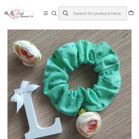
Home
Loja
Acessórios
Scrunchies
Scrunchie Polka Dot Alface com Pinta Azul