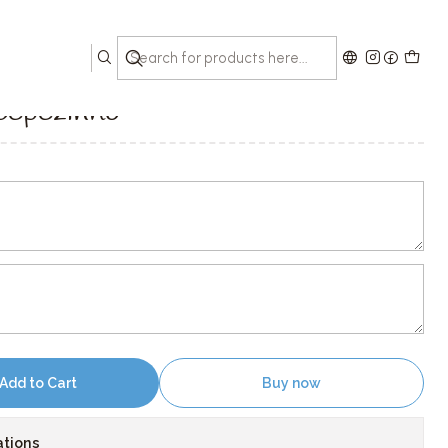
incepezinho
cepezinho
Add to Cart
Buy now
ations