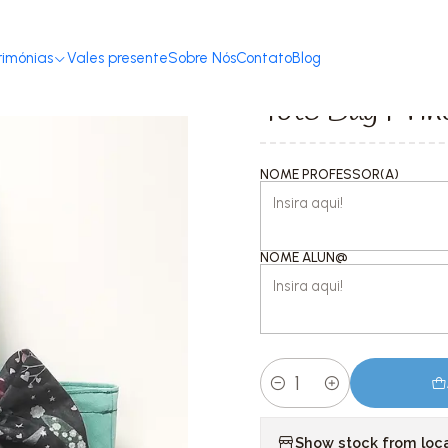
a
Tote Bags com Mensagem
Educadoras e professoras
Tote Bag Pr
rimónias
Vales presente
Sobre Nós
Contato
Blog
|
Tote Bag Prin
NOME PROFESSOR(A)
NOME ALUN@
Quantity
Show stock from loc