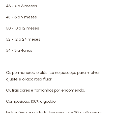
46 - 4 a 6 meses
48 - 6 a 9 meses
50 - 10 a 12 meses
52 - 12 a 24 meses
54 - 3 a 4anos
Os pormenores: o elástico no pescoço para melhor
ajuste e o laço rosa fluor
Outras cores e tamanhos por encomenda.
Composição: 100% algodão
Instruções de cuidado: lavagem até 30º | não secar