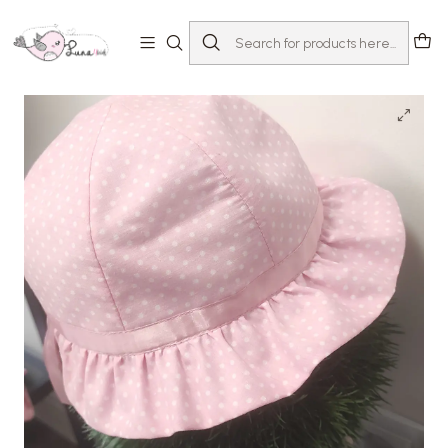
Home
Loja
Acessórios
Chapéus & Panamás
Panamá Polka Dot rosa | 52