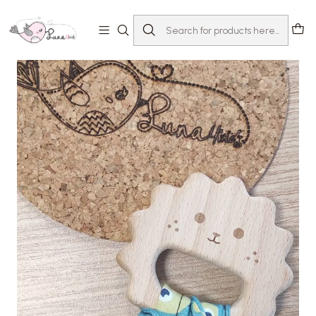
Home
Loja
Acessórios
Mordedores
Mordedor "Ouriço"