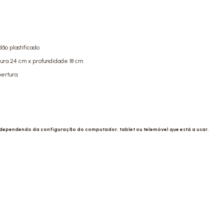
ão plastificado
gura 24 cm x profundidade 18 cm
bertura
 dependendo da configuração do computador, tablet ou telemóvel que está a usar.