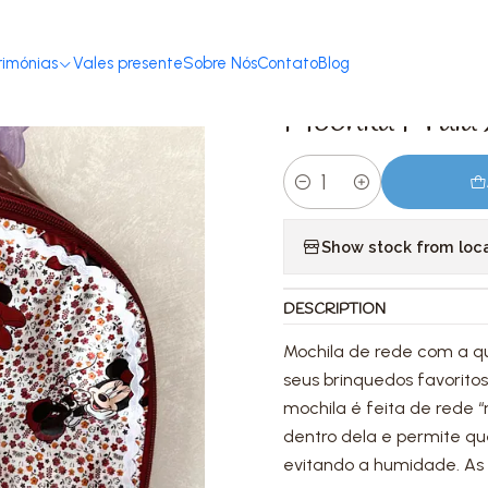
Home
Loja
Acessórios
Mochilas & Estojos
Mochila Praia XL Minnie
rimónias
Vales presente
Sobre Nós
Contato
Blog
|
Mochila Praia
Quantity
Show stock from loc
DESCRIPTION
Mochila de rede
com a qu
seus brinquedos favoritos
mochila é feita de rede “
dentro dela e permite q
evitando a humidade. As c