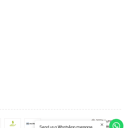
2026 Luna4Kids.
All Rights Reserved.
Powered by Jumpseller
.
Send us a WhatsApp message