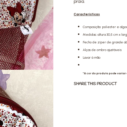
praia.
Características
Composição: poliester e algod
Medidas: altura 30,5 cm x lar
Fecho de zíper de grande a
Alças de ombro ajustáveis
Lavar à mão
*A cor do produto pode variar
SHARE THIS PRODUCT