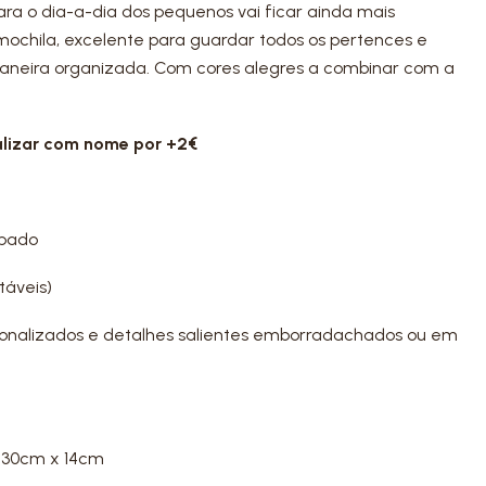
 para o dia-a-dia dos pequenos vai ficar ainda mais
 mochila, excelente para guardar todos os pertences e
maneira organizada. Com cores alegres a combinar com a
alizar com nome por +2€
mpado
táveis)
rsonalizados e detalhes salientes emborradachados ou em
 x 30cm x 14cm