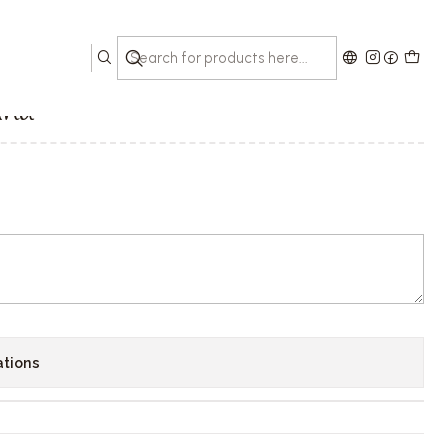
nha
ations