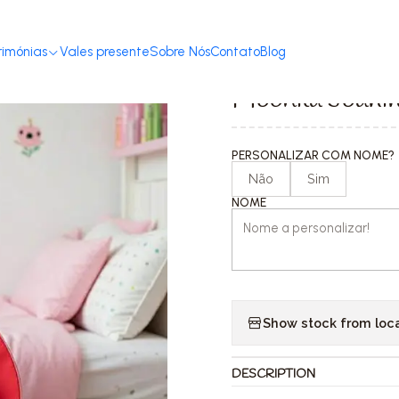
Home
Loja
Acessórios
Mochilas & Estojos
Mochila Joaninha
rimónias
Vales presente
Sobre Nós
Contato
Blog
|
Mochila Joani
PERSONALIZAR COM NOME?
Não
Sim
NOME
Show stock from loc
DESCRIPTION