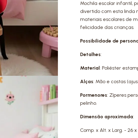
Mochila escolar infantil,
divertido com esta linda
materiais escolares de 
felicidade das crianças.
Possibilidade de person
Detalhes
:
Material
: Poliéster esta
Alças
: Mão e costas (ajus
Pormenores
: Zíperes pe
pelinho.
Dimensão aproximada
:
Comp. x Alt. x Larg. - 26