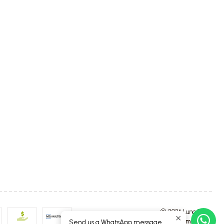
2026 Luna4Kids.
All Rights Reserved.
Powered by Jumpseller
.
Send us a WhatsApp message