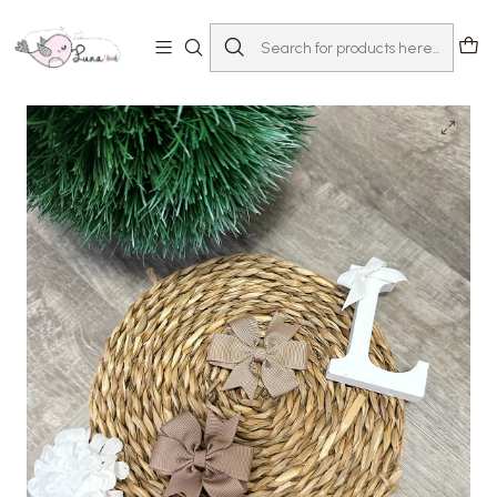
Home
Loja
Acessórios
Ganchos & Fitas
Laço Fita Midi | Caramelo