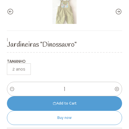
|
Jardineiras "Dinossauro"
TAMANHO
2 anos
Quantity
Add to Cart
Buy now