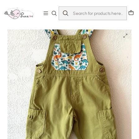
Home
Loja
Criança 2-12 anos
Jardineiras e macacões
Jardineiras "Dinossauro"