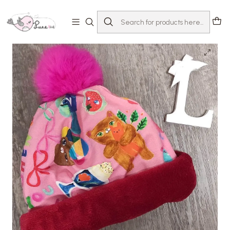
Home
Loja
Acessórios
Golas e Gorros
Gorro KittyKat