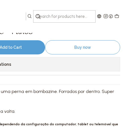
nos
 3-4 anos
Add to Cart
Buy now
ations
uma perna em bombazine. Forrados por dentro. Super
a volta.
 dependendo da configuração do computador, tablet ou telemóvel que