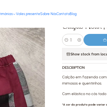
ome
Loja
Criança 2-12 anos
Calças e calções
Calção Noah | 3-4 a
rimónias
Vales presente
Sobre Nós
Contato
Blog
|
Calção Noah |
Quantity
Show stock from loc
DESCRIPTION
Calção em fazenda com 
mimosos e quentinhos.
Com elástico no cós todo 
*A cor do produto pode variar