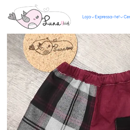
H
Loja
Expressa-te!
Ce