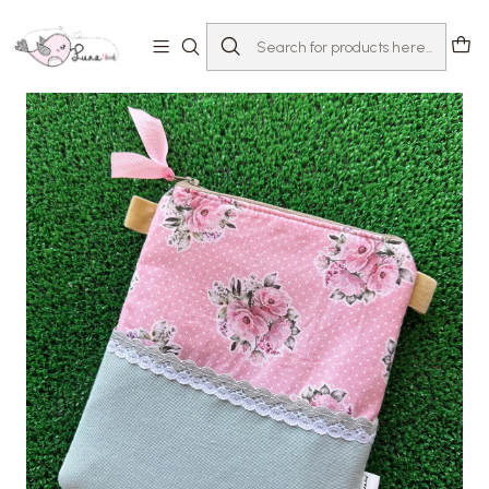
Home
Loja
Acessórios
Mochilas & Estojos
Bolsa Higiene