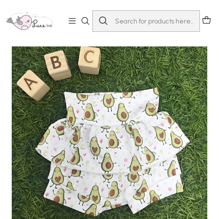
Home
Loja
Bebé 0-24 meses
Tapa-fraldas e calções
Bloomer Abacate