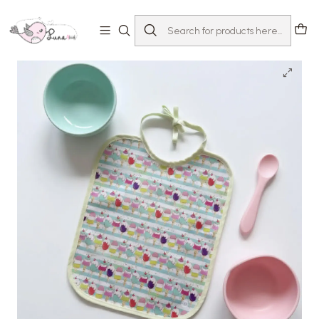
Home
Loja
Acessórios
Babetes
Babete Papa Gelado