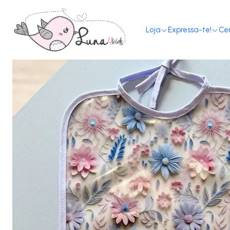
Loja
Expressa-te!
Ce