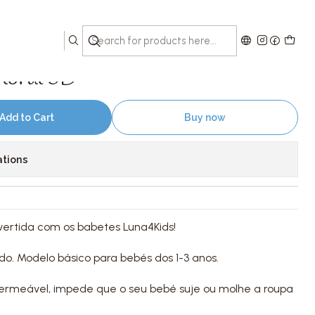
loral 3D
Add to Cart
Buy now
ations
vertida com os babetes Luna4Kids!
ado. Modelo básico para bebés dos 1-3 anos.
permeável, impede que o seu bebé suje ou molhe a roupa