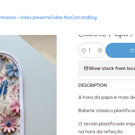
Home
Loja
Acessórios
Babetes
Babete Papa Floral 3D
rimónias
Vales presente
Sobre Nós
Contato
Blog
|
Babete Papa F
Quantity
Show stock from loc
DESCRIPTION
A hora da papa é mais di
Babete clássico plastific
O tecido plastificado im
na hora da refeição.