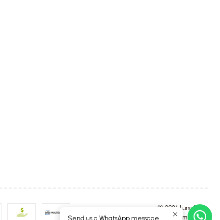
2026 Luna4Kids.
All Rights Reserved.
Powered by Jumpseller
.
Send us a WhatsApp message