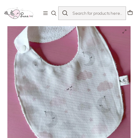
Home
Loja
Acessórios
Babetes
Babete Nuvens Rosa | S